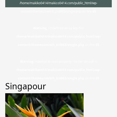
/home/makiko0414/makico0414.com/public_html/wp-
content/themes/switch_tcd063/single.php on line
55
">
Warning
: Undefined array key 0 in
/home/makiko0414/makico0414.com/public_html/wp-
content/themes/switch_tcd063/single.php
on line
55
Warning
: Attempt to read property "name" on null in
/home/makiko0414/makico0414.com/public_html/wp-
content/themes/switch_tcd063/single.php
on line
55
Singapour