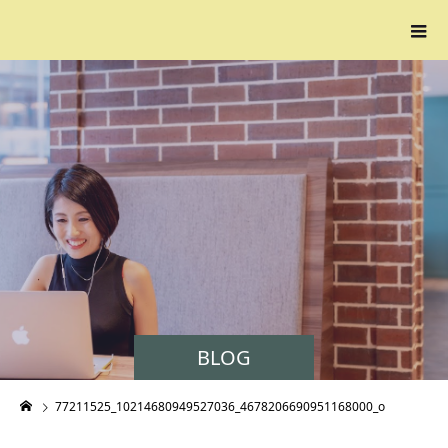
BLOG
77211525_10214680949527036_4678206690951168000_o