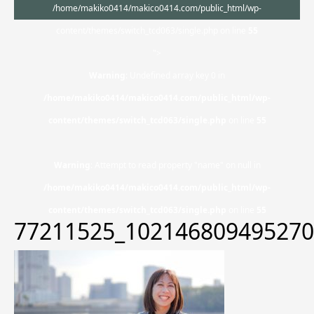
/home/makiko0414/makico0414.com/public_html/wp-
content/themes/switch_tcd063/single.php on line
55
">
Warning
: Undefined array key 0 in
/home/makiko0414/makico0414.com/public_html/wp-
content/themes/switch_tcd063/single.php
on line
55
Warning
: Attempt to read property "name" on null in
/home/makiko0414/makico0414.com/public_html/wp-
content/themes/switch_tcd063/single.php
on line
55
77211525_102146809495270