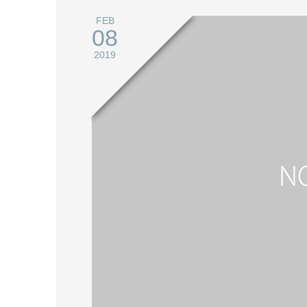
FEB
08
2019