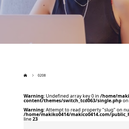
0208
Warning
: Undefined array key 0 in
/home/maki
content/themes/switch_tcd063/single.php
on 
Warning
: Attempt to read property "slug" on nul
/home/makiko0414/makico0414.com/public_h
line
23