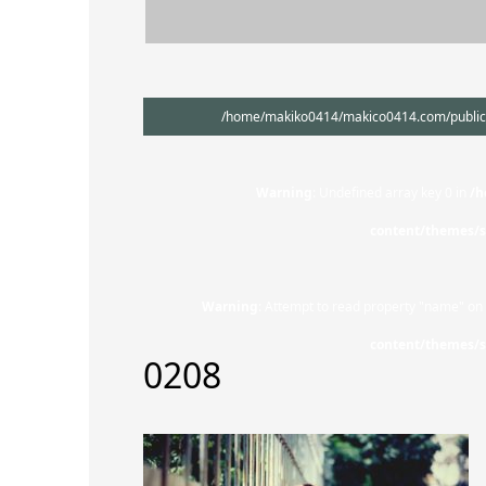
/home/makiko0414/makico0414.com/public_h
Warning
: Undefined array key 0 in
/h
content/themes/s
Warning
: Attempt to read property "name" on 
content/themes/s
0208