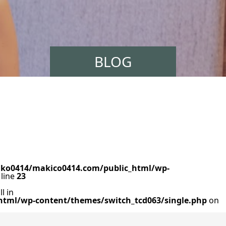
BLOG
ko0414/makico0414.com/public_html/wp-
line
23
l in
tml/wp-content/themes/switch_tcd063/single.php
on