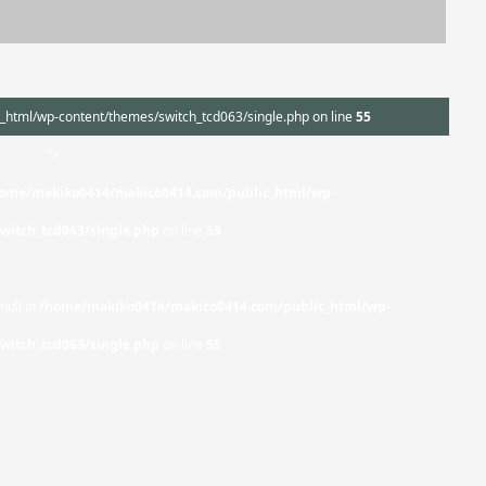
tml/wp-content/themes/switch_tcd063/single.php on line
55
">
ome/makiko0414/makico0414.com/public_html/wp-
witch_tcd063/single.php
on line
55
null in
/home/makiko0414/makico0414.com/public_html/wp-
witch_tcd063/single.php
on line
55