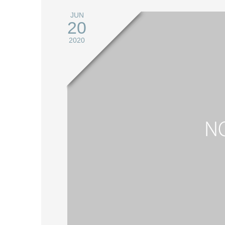
JUN
20
2020