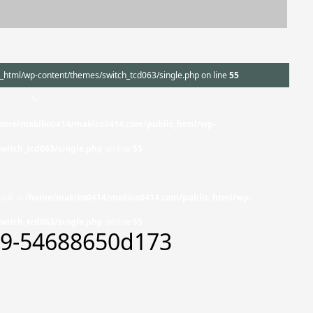
tml/wp-content/themes/switch_tcd063/single.php on line
55
">
ome/makiko0414/makico0414.com/public_html/wp-
witch_tcd063/single.php
on line
55
null in
/home/makiko0414/makico0414.com/public_html/wp-
witch_tcd063/single.php
on line
55
39-54688650d173