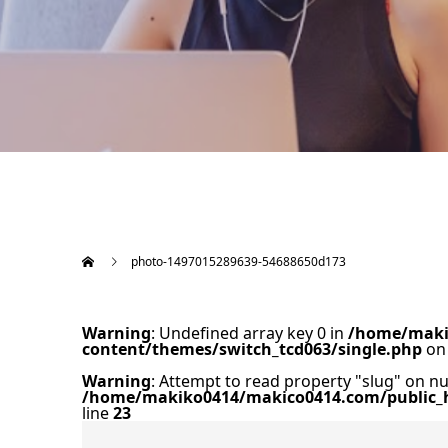
photo-1497015289639-54688650d173
Warning
: Undefined array key 0 in
/home/maki
content/themes/switch_tcd063/single.php
on 
Warning
: Attempt to read property "slug" on nul
/home/makiko0414/makico0414.com/public_h
line
23