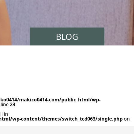
BLOG
ko0414/makico0414.com/public_html/wp-
line
23
l in
tml/wp-content/themes/switch_tcd063/single.php
on