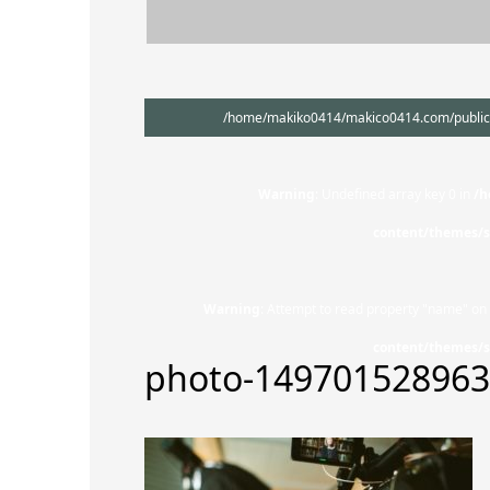
/home/makiko0414/makico0414.com/public_h
Warning
: Undefined array key 0 in
/h
content/themes/s
Warning
: Attempt to read property "name" on 
content/themes/s
photo-14970152896